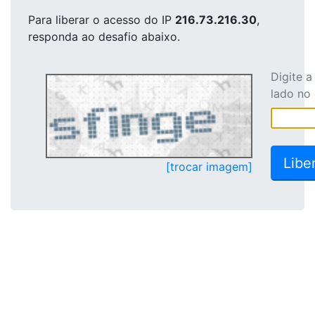
Para liberar o acesso
do IP
216.73.216.30
,
responda ao desafio abaixo.
Digite 
lado no
[trocar imagem]