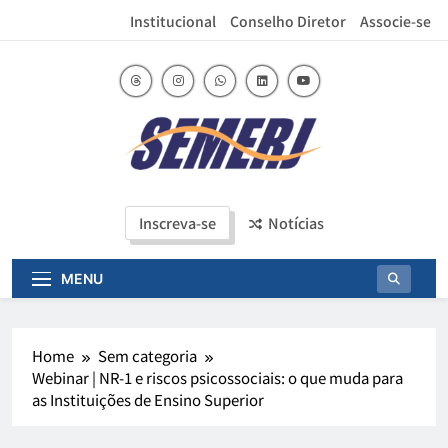
Institucional
Conselho Diretor
Associe-se
SEMERJ
Sindicato das Entidades Mantenedora dos
Estabelecimentos de Ensino Superior no Estado
do Rio de Janeiro
Inscreva-se
Notícias
MENU
Home
Sem categoria
Webinar | NR-1 e riscos psicossociais: o que muda para
as Instituições de Ensino Superior